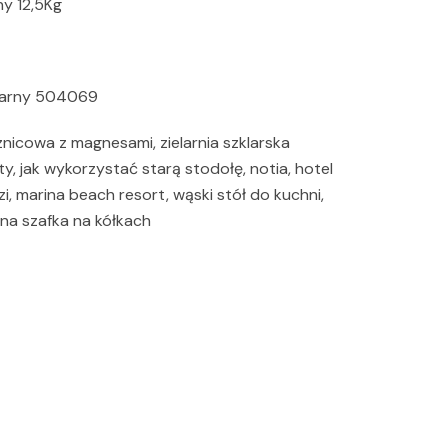
ny 12,5Kg
zarny 504069
znicowa z magnesami, zielarnia szklarska
y, jak wykorzystać starą stodołę, notia, hotel
i, marina beach resort, wąski stół do kuchni,
lna szafka na kółkach