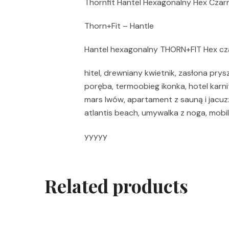
Thornfit Hantel Hexagonalny Hex Czar
Thorn+Fit – Hantle
Hantel hexagonalny THORN+FIT Hex c
hitel, drewniany kwietnik, zasłona prys
poręba, termoobieg ikonka, hotel karnit
mars lwów, apartament z sauną i jacuzz
atlantis beach, umywalka z noga, mobi
yyyyy
Related products