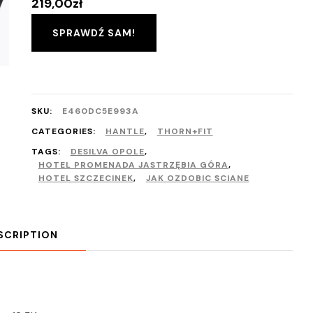
219,00
zł
SPRAWDŹ SAM!
SKU:
E460DC5E993A
CATEGORIES:
HANTLE
,
THORN+FIT
TAGS:
DESILVA OPOLE
,
HOTEL PROMENADA JASTRZĘBIA GÓRA
,
HOTEL SZCZECINEK
,
JAK OZDOBIC SCIANE
SCRIPTION