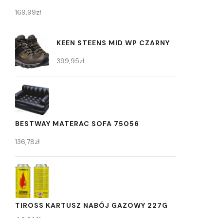
169,99
zł
KEEN STEENS MID WP CZARNY
399,95
zł
BESTWAY MATERAC SOFA 75056
136,78
zł
TIROSS KARTUSZ NABÓJ GAZOWY 227G