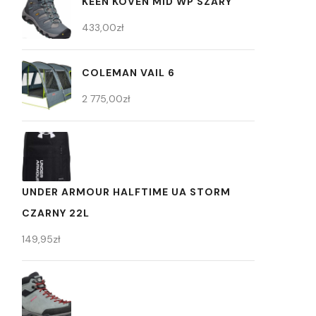
KEEN KOVEN MID WP SZARY
433,00
zł
COLEMAN VAIL 6
2 775,00
zł
UNDER ARMOUR HALFTIME UA STORM
CZARNY 22L
149,95
zł