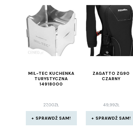
MIL-TEC KUCHENKA
ZAGATTO ZG90
TURYSTYCZNA
CZARNY
14918000
27,00
ZŁ
49,99
ZŁ
SPRAWDŹ SAM!
SPRAWDŹ SAM!