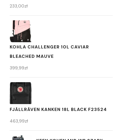
233,00
zł
KOHLA CHALLENGER 10L CAVIAR
BLEACHED MAUVE
399,99
zł
FJÄLLRÄVEN KANKEN 18L BLACK F23524
463,99
zł