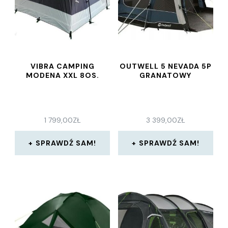
VIBRA CAMPING
OUTWELL 5 NEVADA 5P
MODENA XXL 8OS.
GRANATOWY
1 799,00
ZŁ
3 399,00
ZŁ
SPRAWDŹ SAM!
SPRAWDŹ SAM!