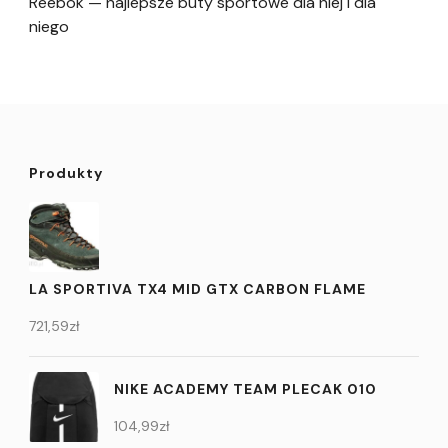
Reebok — najlepsze buty sportowe dla niej i dla
niego
Produkty
LA SPORTIVA TX4 MID GTX CARBON FLAME
721,59
zł
NIKE ACADEMY TEAM PLECAK 010
104,99
zł