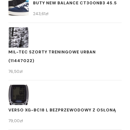
BUTY NEW BALANCE CT300NB3 45.5
243,61
zł
MIL-TEC SZORTY TRENINGOWE URBAN
(11447022)
76,50
zł
VERSO XG-BC18 L BEZPRZEWODOWY Z OSŁONĄ
79,00
zł