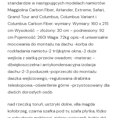
standardzie w następujących modelach namiotów:
Maggiolina Carbon Fiber, Airlander, Extreme, Safari,
Grand Tour and Columbus, Columbus Variant i
Columbus Carbon Fiber. wymiary: Wymiary: 160 x 215
cm Wysokość: – złożony: 30 cm – podniesiony: 92
cm Pojemność: 260l Waga: 72kg opis:-4 uniwersalne
mocowania do montażu na dachu -korba do
rozkładania namiotu-2 trójkątne okna,-2 duże
wejścia z siatką przeciw owadom; -materac -
dźwiękoszczelna i antykondensacyjna izolacja
dachu-2-3 poduszek-poprzeczki do montażu
daszka wejściowego,-regulowana drabinka
teleskopowa.-oświetlenie górne -przystosowany dla
dwóch dorosłych osób
nad rzeczką toruń, ustzryki dolne, villa magda
kołobrzeg, czarna szafka pod tv, szafa płytka, łóżko
w zabudowie meblowej, zielony swiecznik, bahia del