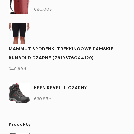
680,00
zł
MAMMUT SPODENKI TREKKINGOWE DAMSKIE
RUNBOLD CZARNE (7619876044129)
349,99
zł
KEEN REVEL III CZARNY
639,95
zł
Produkty