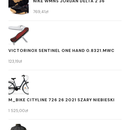
NIKE WMNS JORDAN DELTA 2 36
769,41
zł
VICTORINOX SENTINEL ONE HAND 0.8321.MWC
123,19
zł
M_BIKE CITYLINE 726 26 2021 SZARY NIEBIESKI
1 525,00
zł