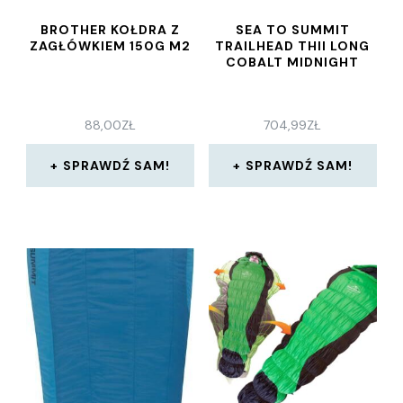
BROTHER KOŁDRA Z
SEA TO SUMMIT
ZAGŁÓWKIEM 150G M2
TRAILHEAD THII LONG
COBALT MIDNIGHT
88,00
ZŁ
704,99
ZŁ
SPRAWDŹ SAM!
SPRAWDŹ SAM!