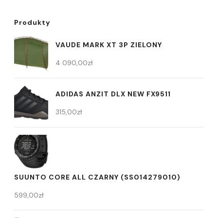
Produkty
VAUDE MARK XT 3P ZIELONY
4 090,00
zł
ADIDAS ANZIT DLX NEW FX9511
315,00
zł
SUUNTO CORE ALL CZARNY (SS014279010)
599,00
zł