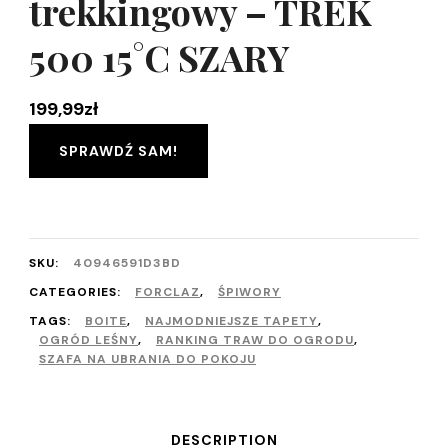
trekkingowy – TREK
500 15°C SZARY
199,99
zł
SPRAWDŹ SAM!
SKU:
40946591D3BD
CATEGORIES:
FORCLAZ
,
ŚPIWORY
TAGS:
BOITE
,
NAJMODNIEJSZE TAPETY
,
OGRÓD LEŚNY
,
RANKING TRAW DO OGRODU
,
SZAFA NA UBRANIA DO POKOJU
DESCRIPTION