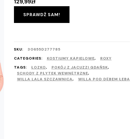
129,99
zł
SPRAWDŹ SAM!
SKU:
30655D277785
CATEGORIES:
KOSTIUMY KĄPIELOWE
,
ROXY
TAGS:
ŁOZKO
,
POKÓJ Z JACUZZI GDAŃSK
,
SCHODY Z PŁYTEK WEWNĘTRZNE
,
WILLA LALA SZCZAWNICA
,
WILLA POD DĘBEM ŁEBA