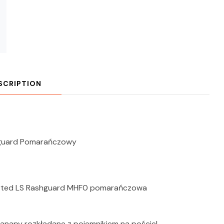
SCRIPTION
hguard Pomarańczowy
arted LS Rashguard MHF0 pomarańczowa
apy rozkładane z pojemnikiem na pościel,