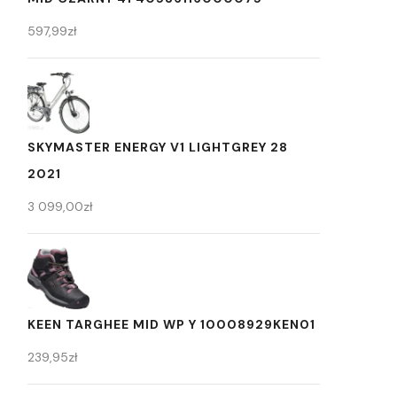
597,99
zł
SKYMASTER ENERGY V1 LIGHTGREY 28
2021
3 099,00
zł
KEEN TARGHEE MID WP Y 10008929KEN01
239,95
zł