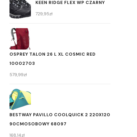
KEEN RIDGE FLEX WP CZARNY
729,95
zł
OSPREY TALON 26 L XL COSMIC RED
10002703
579,99
zł
BESTWAY PAVILLO COOLQUICK 2 220X120
90CMOSOBOWY 68097
168,14
zł