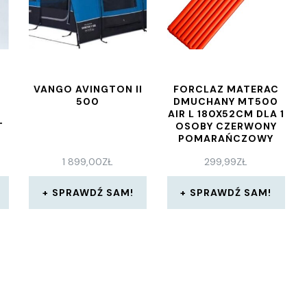
VANGO AVINGTON II
FORCLAZ MATERAC
500
DMUCHANY MT500
AIR L 180X52CM DLA 1
T
OSOBY CZERWONY
POMARAŃCZOWY
SZARY
1 899,00
ZŁ
299,99
ZŁ
SPRAWDŹ SAM!
SPRAWDŹ SAM!