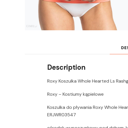
DE
Description
Roxy Koszulka Whole Hearted Ls Ras
Roxy – Kostiumy kąpielowe
Koszulka do pływania Roxy Whole He
ERJWR03547
ośrodek wypoczynkowy pod dębem, kan