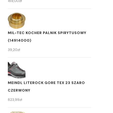
189,00
zł
MIL-TEC KOCHER PALNIK SPIRYTUSOWY
(14914000)
39,20
zł
MEINDL LITEROCK GORE TEX 23 SZARO
CZERWONY
823,99
zł