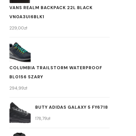
VANS REALM BACKPACK 22L BLACK
VN0A3UI6BLK1
229,00
zł
COLUMBIA TRAILSTORM WATERPROOF
BL0156 SZARY
294,99
zł
BUTY ADIDAS GALAXY 5 FY6718
178,79
zł