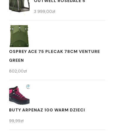
OUTWELL ROSEDALE 5
3 999,00
zł
OSPREY ACE 75 PLECAK 78CM VENTURE
GREEN
802,00
zł
BUTY ARPENAZ 100 WARM DZIECI
99,99
zł