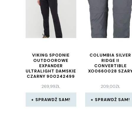
VIKING SPODNIE
COLUMBIA SILVER
OUTDOOROWE
RIDGE II
EXPANDER
CONVERTIBLE
ULTRALIGHT DAMSKIE
XO0660028 SZAR
CZARNY 900242499
269,99
ZŁ
209,00
ZŁ
SPRAWDŹ SAM!
SPRAWDŹ SAM!