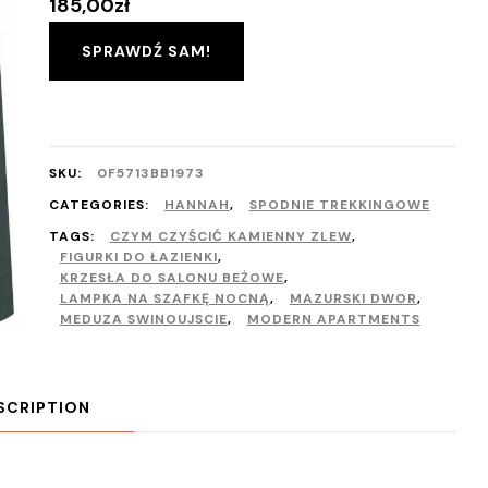
185,00
zł
SPRAWDŹ SAM!
SKU:
0F5713BB1973
CATEGORIES:
HANNAH
,
SPODNIE TREKKINGOWE
TAGS:
CZYM CZYŚCIĆ KAMIENNY ZLEW
,
FIGURKI DO ŁAZIENKI
,
KRZESŁA DO SALONU BEŻOWE
,
LAMPKA NA SZAFKĘ NOCNĄ
,
MAZURSKI DWOR
,
MEDUZA SWINOUJSCIE
,
MODERN APARTMENTS
SCRIPTION