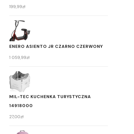
199,99
zł
ENERO ASIENTO JR CZARNO CZERWONY
1 059,99
zł
MIL-TEC KUCHENKA TURYSTYCZNA
14918000
27,00
zł