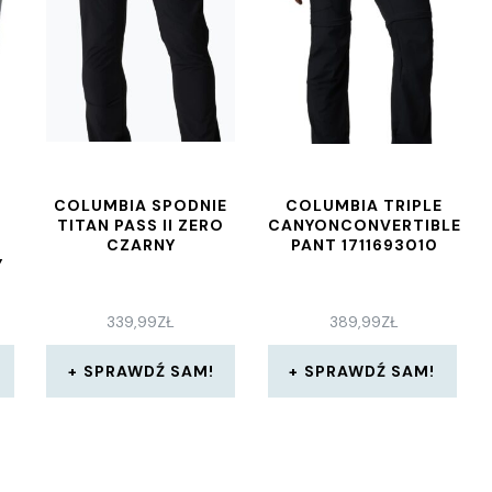
COLUMBIA SPODNIE
COLUMBIA TRIPLE
TITAN PASS II ZERO
CANYONCONVERTIBLE
CZARNY
PANT 1711693010
Y
339,99
ZŁ
389,99
ZŁ
SPRAWDŹ SAM!
SPRAWDŹ SAM!