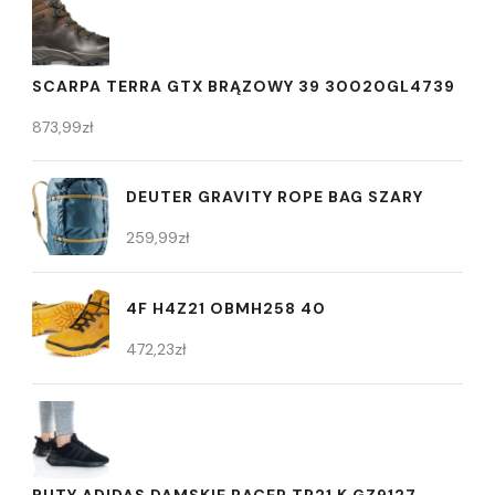
SCARPA TERRA GTX BRĄZOWY 39 30020GL4739
873,99
zł
DEUTER GRAVITY ROPE BAG SZARY
259,99
zł
4F H4Z21 OBMH258 40
472,23
zł
BUTY ADIDAS DAMSKIE RACER TR21 K GZ9127