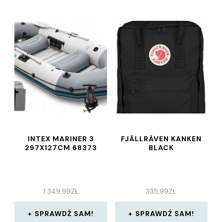
INTEX MARINER 3
FJÄLLRÄVEN KANKEN
297X127CM 68373
BLACK
1 349,99
ZŁ
335,99
ZŁ
SPRAWDŹ SAM!
SPRAWDŹ SAM!