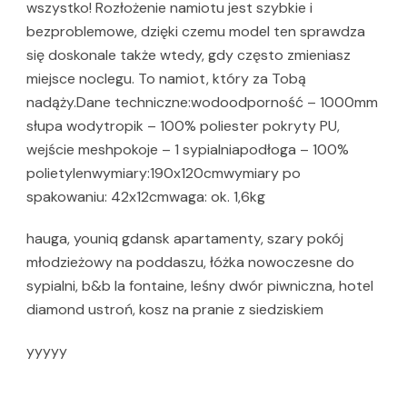
wszystko! Rozłożenie namiotu jest szybkie i
bezproblemowe, dzięki czemu model ten sprawdza
się doskonale także wtedy, gdy często zmieniasz
miejsce noclegu. To namiot, który za Tobą
nadąży.Dane techniczne:wodoodporność – 1000mm
słupa wodytropik – 100% poliester pokryty PU,
wejście meshpokoje – 1 sypialniapodłoga – 100%
polietylenwymiary:190x120cmwymiary po
spakowaniu: 42x12cmwaga: ok. 1,6kg
hauga, youniq gdansk apartamenty, szary pokój
młodzieżowy na poddaszu, łóżka nowoczesne do
sypialni, b&b la fontaine, leśny dwór piwniczna, hotel
diamond ustroń, kosz na pranie z siedziskiem
yyyyy