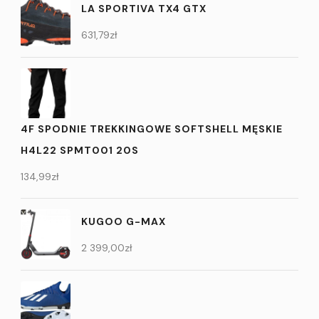
LA SPORTIVA TX4 GTX
631,79
zł
4F SPODNIE TREKKINGOWE SOFTSHELL MĘSKIE
H4L22 SPMT001 20S
134,99
zł
KUGOO G-MAX
2 399,00
zł