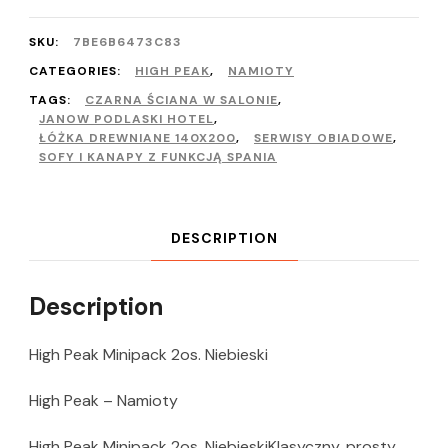
SKU:
7BE6B6473C83
CATEGORIES:
HIGH PEAK
,
NAMIOTY
TAGS:
CZARNA ŚCIANA W SALONIE
,
JANOW PODLASKI HOTEL
,
ŁÓŻKA DREWNIANE 140X200
,
SERWISY OBIADOWE
,
SOFY I KANAPY Z FUNKCJĄ SPANIA
DESCRIPTION
Description
High Peak Minipack 2os. Niebieski
High Peak – Namioty
High Peak Minipack 2os. NiebieskiKlasyczny, prosty