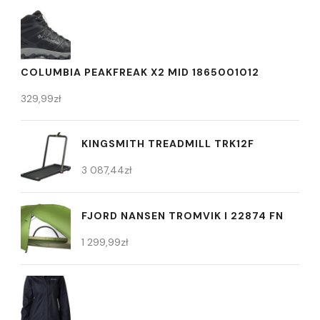
COLUMBIA PEAKFREAK X2 MID 1865001012
329,99
zł
KINGSMITH TREADMILL TRK12F
3 087,44
zł
FJORD NANSEN TROMVIK I 22874 FN
1 299,99
zł