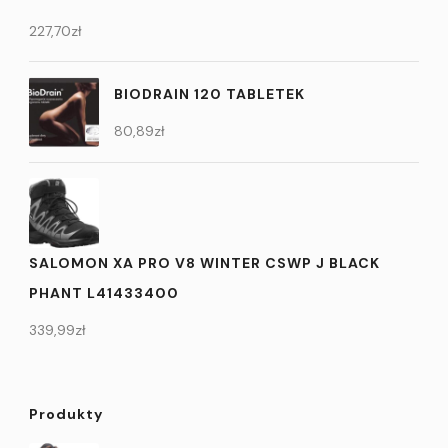
227,70
zł
BIODRAIN 120 TABLETEK
80,89
zł
SALOMON XA PRO V8 WINTER CSWP J BLACK
PHANT L41433400
339,99
zł
Produkty