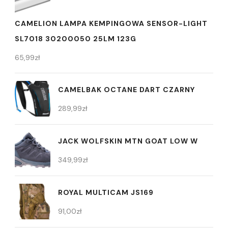
CAMELION LAMPA KEMPINGOWA SENSOR-LIGHT
SL7018 30200050 25LM 123G
65,99
zł
CAMELBAK OCTANE DART CZARNY
289,99
zł
JACK WOLFSKIN MTN GOAT LOW W
349,99
zł
ROYAL MULTICAM JS169
91,00
zł