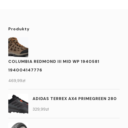
Produkty
COLUMBIA REDMOND III MID WP 1940581
194004147776
469,99
zł
ADIDAS TERREX AX4 PRIMEGREEN 280
329,99
zł