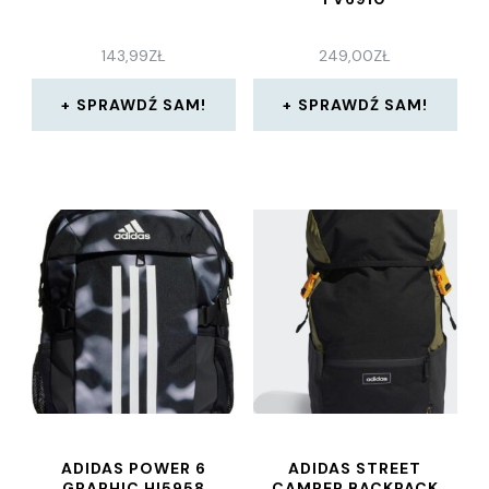
143,99
ZŁ
249,00
ZŁ
SPRAWDŹ SAM!
SPRAWDŹ SAM!
ADIDAS POWER 6
ADIDAS STREET
GRAPHIC HI5958
CAMPER BACKPACK