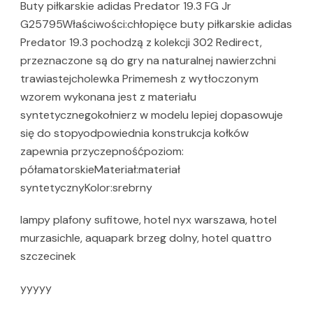
Buty piłkarskie adidas Predator 19.3 FG Jr
G25795Właściwości:chłopięce buty piłkarskie adidas
Predator 19.3 pochodzą z kolekcji 302 Redirect,
przeznaczone są do gry na naturalnej nawierzchni
trawiastejcholewka Primemesh z wytłoczonym
wzorem wykonana jest z materiału
syntetycznegokołnierz w modelu lepiej dopasowuje
się do stopyodpowiednia konstrukcja kołków
zapewnia przyczepnośćpoziom:
półamatorskieMateriał:materiał
syntetycznyKolor:srebrny
lampy plafony sufitowe, hotel nyx warszawa, hotel
murzasichle, aquapark brzeg dolny, hotel quattro
szczecinek
yyyyy