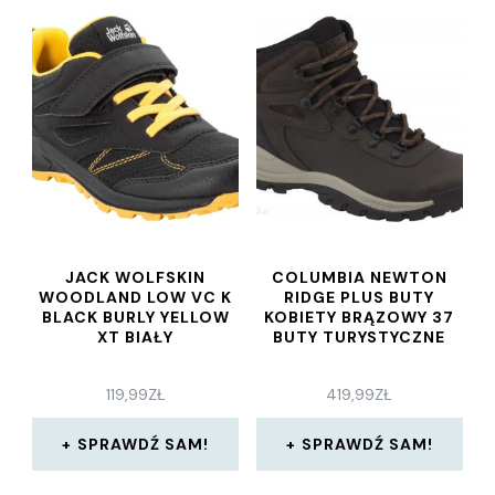
JACK WOLFSKIN
COLUMBIA NEWTON
WOODLAND LOW VC K
RIDGE PLUS BUTY
BLACK BURLY YELLOW
KOBIETY BRĄZOWY 37
XT BIAŁY
BUTY TURYSTYCZNE
119,99
ZŁ
419,99
ZŁ
SPRAWDŹ SAM!
SPRAWDŹ SAM!