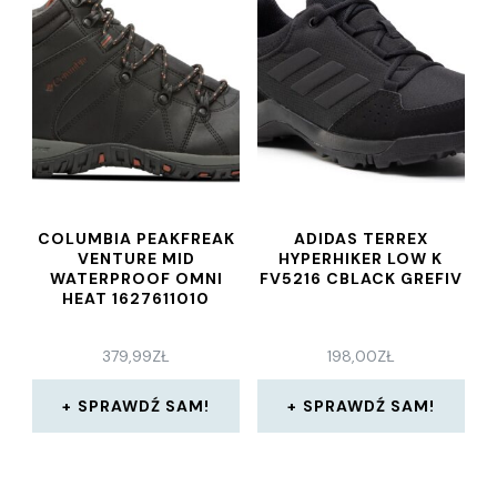
COLUMBIA PEAKFREAK
ADIDAS TERREX
VENTURE MID
HYPERHIKER LOW K
WATERPROOF OMNI
FV5216 CBLACK GREFIV
HEAT 1627611010
379,99
ZŁ
198,00
ZŁ
SPRAWDŹ SAM!
SPRAWDŹ SAM!