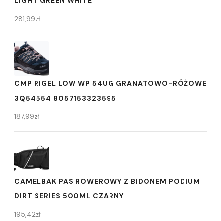
LIGHT GREEN WHITE
281,99
zł
CMP RIGEL LOW WP 54UG GRANATOWO-RÓŻOWE
3Q54554 8057153323595
187,99
zł
CAMELBAK PAS ROWEROWY Z BIDONEM PODIUM
DIRT SERIES 500ML CZARNY
195,42
zł