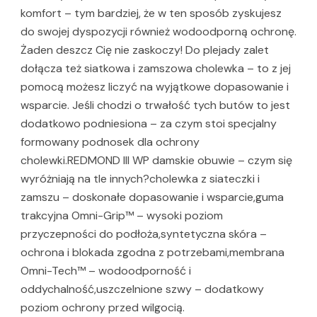
komfort – tym bardziej, że w ten sposób zyskujesz
do swojej dyspozycji również wodoodporną ochronę.
Żaden deszcz Cię nie zaskoczy! Do plejady zalet
dołącza też siatkowa i zamszowa cholewka – to z jej
pomocą możesz liczyć na wyjątkowe dopasowanie i
wsparcie. Jeśli chodzi o trwałość tych butów to jest
dodatkowo podniesiona – za czym stoi specjalny
formowany podnosek dla ochrony
cholewki.REDMOND III WP damskie obuwie – czym się
wyróżniają na tle innych?cholewka z siateczki i
zamszu – doskonałe dopasowanie i wsparcie,guma
trakcyjna Omni-Grip™ – wysoki poziom
przyczepności do podłoża,syntetyczna skóra –
ochrona i blokada zgodna z potrzebami,membrana
Omni-Tech™ – wodoodporność i
oddychalność,uszczelnione szwy – dodatkowy
poziom ochrony przed wilgocią.