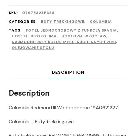
SKU:
0767B323F688
CATEGORIES:
BUTY TREKKINGOWE
,
COLUMBIA
TAGS:
FOTEL JEDNOOSOBOWY Z FUNKCJĄ SPANIA
,
HOSTEL JEROZOLIMA
,
JODŁOWA WROCŁAW
,
NAJMODNIEJSZY KOLOR MEBLI KUCHENNYCH 2021
,
OLEJOWANIE STOŁU
DESCRIPTION
Description
Columbia Redmond III Wodoodporne 1940621227
Columbia – Buty trekkingowe
Buty trekkingowe REDMOND III WP WMNS-Ti Titanium,