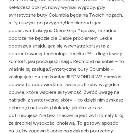
ReMożesz odkryć nowy wymiar wygody, gdy
syntetyczne buty Columbia będa na Twoich nogach,
a Ty ruszysz po przygodę! Ich niebrudząca
podeszwa trakcyjna Omni-Grip™ sprawi, że żadne
podłoże nie będzie dla Ciebie problemem. Lekka
podeszwa znajdująca się wewnątrz korzysta z
opatentowanej technologii Techlite ™ – długotrwały
komfort, jaki poczujesz mając Redmond na sobie – to
właśnie jej zasługa.Syntetyczne buty Columbia –
zasługujesz na ten komfort!REDMOND III WP damskie
obuwie to odpowiedź na Twoje potrzeby względem
obuwia, które wspiera aktywność. Zwróć uwagę na
nakładki z syntetycznej skóry – to dzięki nim zyskasz
ochronę i naturalną blokadę, jakich szukasz i
potrzebujesz. Nie bez znaczenia jest wytrzymały krój
ze średniej wysokości cholewą. To gotowy sposób
na to, by zapewnić sobie na szlakach potrzebny