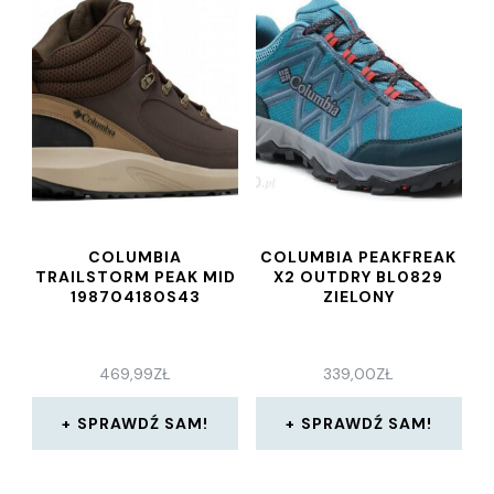
COLUMBIA
COLUMBIA PEAKFREAK
TRAILSTORM PEAK MID
X2 OUTDRY BL0829
198704180S43
ZIELONY
469,99
ZŁ
339,00
ZŁ
SPRAWDŹ SAM!
SPRAWDŹ SAM!