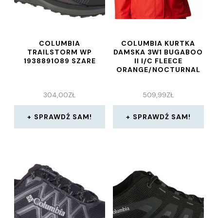
COLUMBIA
COLUMBIA KURTKA
TRAILSTORM WP
DAMSKA 3W1 BUGABOO
1938891089 SZARE
II I/C FLEECE
ORANGE/NOCTURNAL
304,00
ZŁ
509,99
ZŁ
SPRAWDŹ SAM!
SPRAWDŹ SAM!