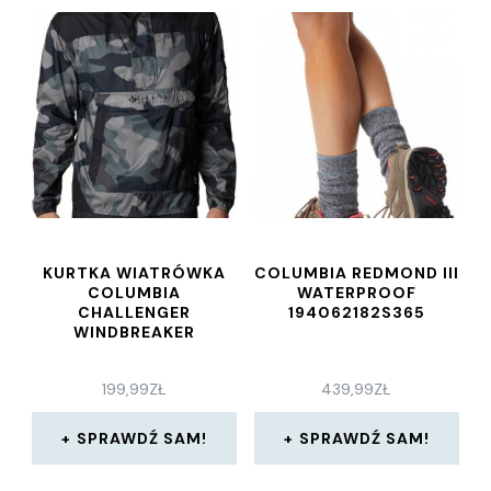
KURTKA WIATRÓWKA
COLUMBIA REDMOND III
COLUMBIA
WATERPROOF
CHALLENGER
194062182S365
WINDBREAKER
199,99
ZŁ
439,99
ZŁ
SPRAWDŹ SAM!
SPRAWDŹ SAM!