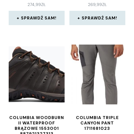
274,99
ZŁ
269,99
ZŁ
SPRAWDŹ SAM!
SPRAWDŹ SAM!
COLUMBIA WOODBURN
COLUMBIA TRIPLE
II WATERPROOF
CANYON PANT
BRĄZOWE 1553001
1711681023
887921327313