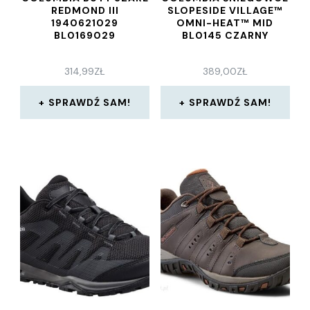
REDMOND III
SLOPESIDE VILLAGE™
1940621029
OMNI-HEAT™ MID
BL0169029
BL0145 CZARNY
314,99
ZŁ
389,00
ZŁ
SPRAWDŹ SAM!
SPRAWDŹ SAM!