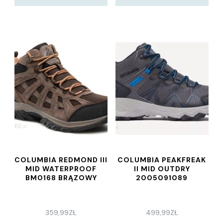
COLUMBIA REDMOND III
COLUMBIA PEAKFREAK
MID WATERPROOF
II MID OUTDRY
BM0168 BRĄZOWY
2005091089
359,99
ZŁ
499,99
ZŁ