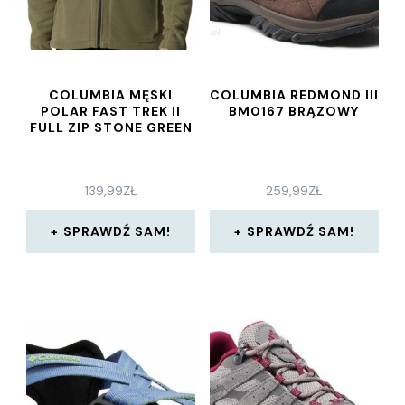
COLUMBIA MĘSKI
COLUMBIA REDMOND III
POLAR FAST TREK II
BM0167 BRĄZOWY
FULL ZIP STONE GREEN
139,99
ZŁ
259,99
ZŁ
SPRAWDŹ SAM!
SPRAWDŹ SAM!