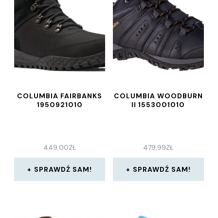
COLUMBIA FAIRBANKS
COLUMBIA WOODBURN
1950921010
II 1553001010
449,00
ZŁ
479,99
ZŁ
SPRAWDŹ SAM!
SPRAWDŹ SAM!