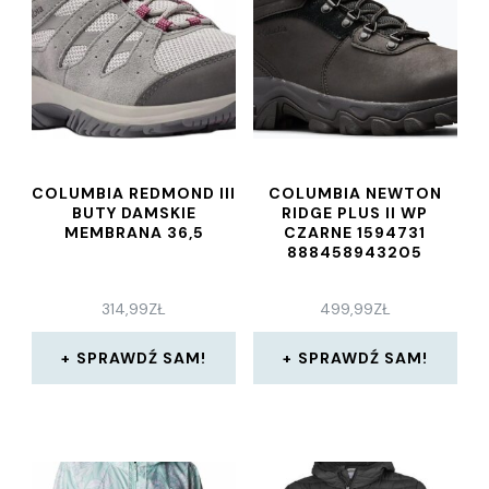
COLUMBIA REDMOND III
COLUMBIA NEWTON
BUTY DAMSKIE
RIDGE PLUS II WP
MEMBRANA 36,5
CZARNE 1594731
888458943205
314,99
ZŁ
499,99
ZŁ
SPRAWDŹ SAM!
SPRAWDŹ SAM!