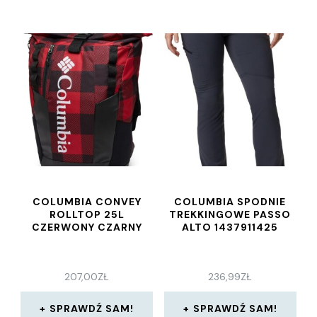
COLUMBIA CONVEY
COLUMBIA SPODNIE
ROLLTOP 25L
TREKKINGOWE PASSO
CZERWONY CZARNY
ALTO 1437911425
207,00
ZŁ
236,99
ZŁ
SPRAWDŹ SAM!
SPRAWDŹ SAM!