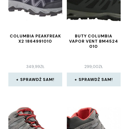
COLUMBIA PEAKFREAK
BUTY COLUMBIA
X2 1864991010
VAPOR VENT BM4524
010
349,99
ZŁ
299,00
ZŁ
SPRAWDŹ SAM!
SPRAWDŹ SAM!