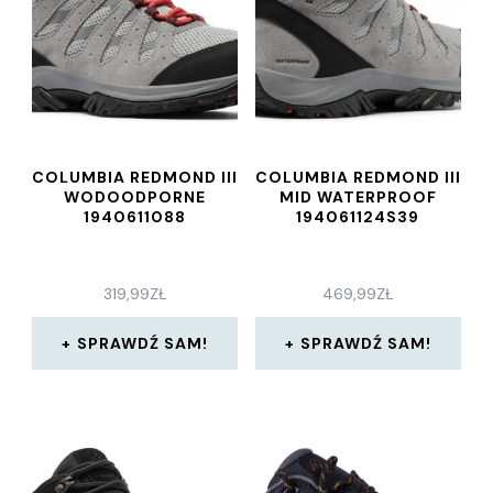
COLUMBIA REDMOND III
COLUMBIA REDMOND III
WODOODPORNE
MID WATERPROOF
1940611088
194061124S39
319,99
ZŁ
469,99
ZŁ
SPRAWDŹ SAM!
SPRAWDŹ SAM!