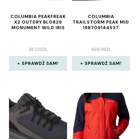
COLUMBIA PEAKFREAK
COLUMBIA
X2 OUTDRY BL0829
TRAILSTORM PEAK MID
MONUMENT WILD IRIS
198709144S37
387,00
ZŁ
469,99
ZŁ
SPRAWDŹ SAM!
SPRAWDŹ SAM!