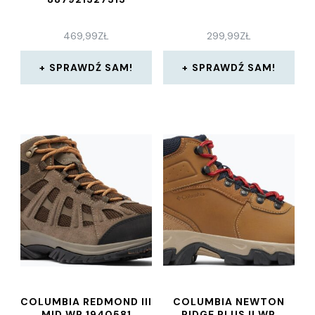
469,99
ZŁ
299,99
ZŁ
SPRAWDŹ SAM!
SPRAWDŹ SAM!
COLUMBIA REDMOND III
COLUMBIA NEWTON
MID WP 1940581
RIDGE PLUS II WP