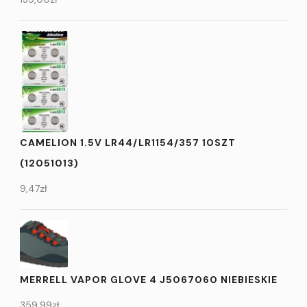
CAMELION 1.5V LR44/LR1154/357 10SZT
(12051013)
9,47
zł
MERRELL VAPOR GLOVE 4 J5067060 NIEBIESKIE
359,99
zł