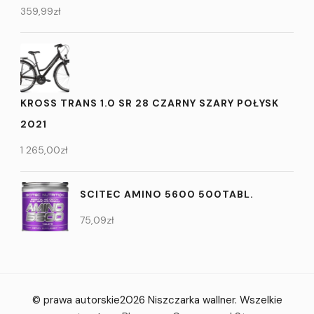
359,99
zł
KROSS TRANS 1.0 SR 28 CZARNY SZARY POŁYSK
2021
1 265,00
zł
SCITEC AMINO 5600 500TABL.
75,09
zł
© prawa autorskie2026
Niszczarka wallner
. Wszelkie