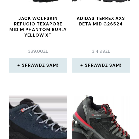
JACK WOLFSKIN
ADIDAS TERREX AX3
REFUGIO TEXAPORE
BETA MID G26524
MID M PHANTOM BURLY
YELLOW XT
369,00
ZŁ
314,99
ZŁ
SPRAWDŹ SAM!
SPRAWDŹ SAM!