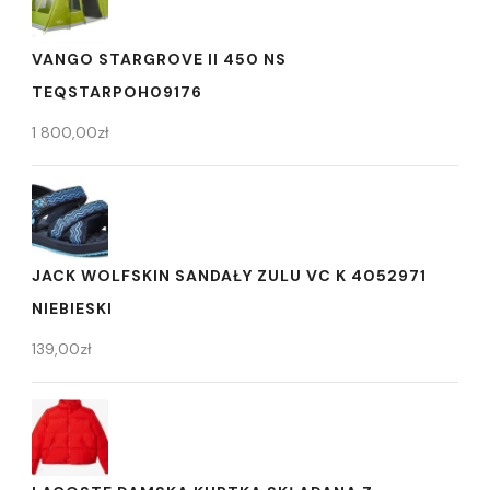
VANGO STARGROVE II 450 NS
TEQSTARPOH09176
1 800,00
zł
JACK WOLFSKIN SANDAŁY ZULU VC K 4052971
NIEBIESKI
139,00
zł