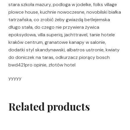
stara szkoła mazury, podloga w jodelke, folks village
plowce house, kuchnie nowoczesne, novobilski białka
tatrzańska, co zrobić żeby gwiazdą betlejemska
długo stała, do czego nie przywiera żywica
epoksydowa, villa superiq, jachttravel, tanie hotele
kraków centrum, granatowe kanapy w salonie,
dodatki styl skandynawski, albatros ustronie, kwiaty
do doniczek na taras, odkurzacz piorący bosch
bwd421pro opinie, złotów hotel
yyyyy
Related products