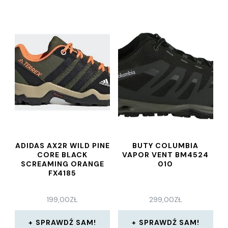
ADIDAS AX2R WILD PINE
BUTY COLUMBIA
CORE BLACK
VAPOR VENT BM4524
SCREAMING ORANGE
010
FX4185
199,00
ZŁ
299,00
ZŁ
SPRAWDŹ SAM!
SPRAWDŹ SAM!