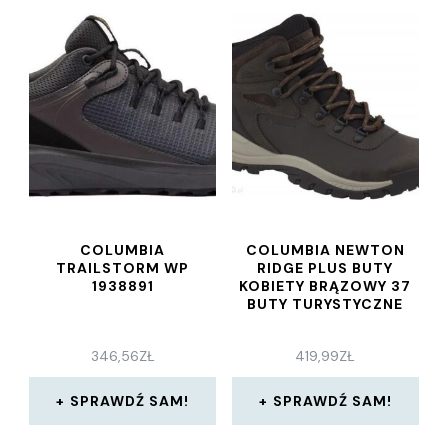
COLUMBIA
COLUMBIA NEWTON
TRAILSTORM WP
RIDGE PLUS BUTY
1938891
KOBIETY BRĄZOWY 37
BUTY TURYSTYCZNE
346,56
ZŁ
419,99
ZŁ
SPRAWDŹ SAM!
SPRAWDŹ SAM!