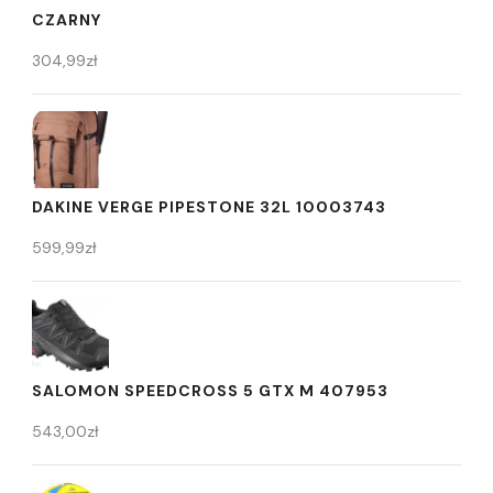
CZARNY
304,99
zł
DAKINE VERGE PIPESTONE 32L 10003743
599,99
zł
SALOMON SPEEDCROSS 5 GTX M 407953
543,00
zł