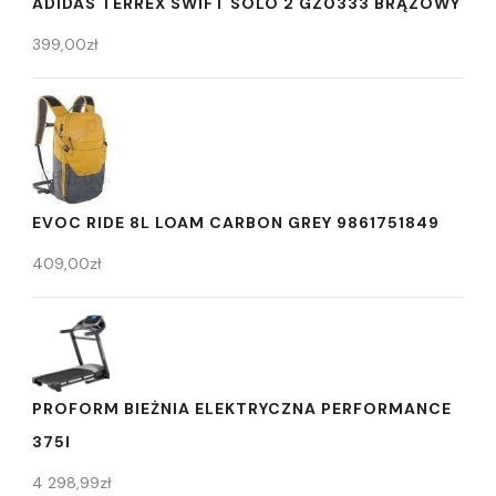
ADIDAS TERREX SWIFT SOLO 2 GZ0333 BRĄZOWY
399,00
zł
EVOC RIDE 8L LOAM CARBON GREY 9861751849
409,00
zł
PROFORM BIEŻNIA ELEKTRYCZNA PERFORMANCE
375I
4 298,99
zł