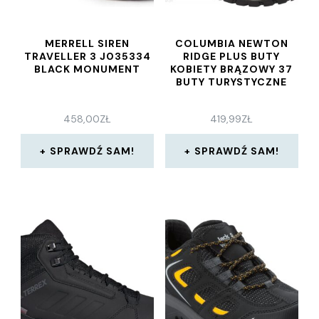
MERRELL SIREN
COLUMBIA NEWTON
TRAVELLER 3 J035334
RIDGE PLUS BUTY
BLACK MONUMENT
KOBIETY BRĄZOWY 37
BUTY TURYSTYCZNE
458,00
ZŁ
419,99
ZŁ
SPRAWDŹ SAM!
SPRAWDŹ SAM!