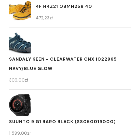
4F H4Z21 OBMH258 40
472,23
zł
SANDAŁY KEEN - CLEARWATER CNX 1022965
NAVY/BLUE GLOW
309,00
zł
SUUNTO 9 G1 BARO BLACK (SS050019000)
1 599,00
zł