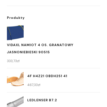
Produkty
VIDAXL NAMIOT 4 OS. GRANATOWY
JASNONIEBIESKI 90515
333,73
zł
4F H4Z21 OBDH251 41
467,33
zł
LEDLENSER B7.2