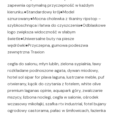
zapewnia optymalną przyczepność w każdym
kierunku.●Standardowy krój●Model
sznurowany●Mocna cholewka z tkaniny ripstop –
szybkoschnąca i łatwa do czyszczenia●Odblaskowe
logo zwiększa widoczność w słabym
świetle●Uniwersalne buty na piesze
wędrówki●Przyczepna, gumowa podeszwa
zewnętrzna Traxion
cegła do salonu, młyn lublin, zielona sypialnia, ławy
rozkładane podnoszone agata, dywan miodowy,
hotel sol sipar for plava laguna, lustrzane meble, puf
otwierany, kącik do czytania z fotelem, white olive
premium laganas opinie, aquapark góry, zwalczanie
mszycy, lizbona noclegi, cegła w salonie, ośrodek
wczasowy mikołajki, szafka rtv industrial, fotel bujany
ogrodowy castorama, pałac w śmiłowicach, łazienka