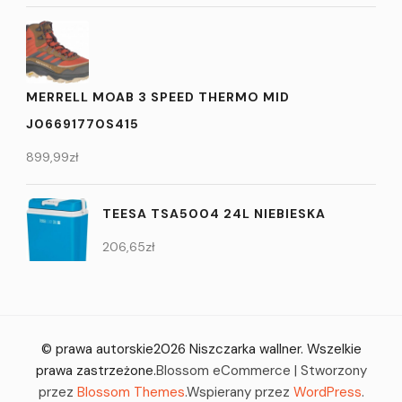
MERRELL MOAB 3 SPEED THERMO MID
J06691770S415
899,99
zł
TEESA TSA5004 24L NIEBIESKA
206,65
zł
© prawa autorskie2026
Niszczarka wallner
. Wszelkie
prawa zastrzeżone.
Blossom eCommerce | Stworzony
przez
Blossom Themes
.Wspierany przez
WordPress
.