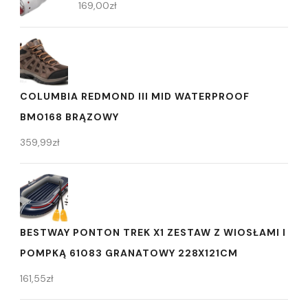
169,00
zł
COLUMBIA REDMOND III MID WATERPROOF
BM0168 BRĄZOWY
359,99
zł
BESTWAY PONTON TREK X1 ZESTAW Z WIOSŁAMI I
POMPKĄ 61083 GRANATOWY 228X121CM
161,55
zł