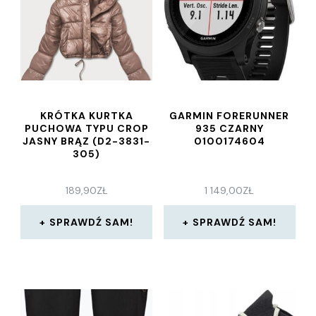
KRÓTKA KURTKA
GARMIN FORERUNNER
PUCHOWA TYPU CROP
935 CZARNY
JASNY BRĄZ (D2-3831-
0100174604
305)
189,90
ZŁ
1 149,00
ZŁ
SPRAWDŹ SAM!
SPRAWDŹ SAM!