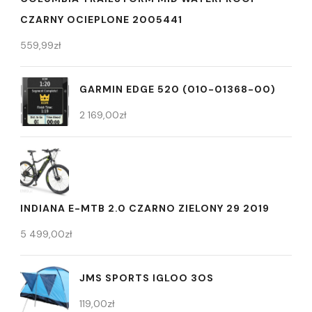
CZARNY OCIEPLONE 2005441
559,99
zł
GARMIN EDGE 520 (010-01368-00)
2 169,00
zł
INDIANA E-MTB 2.0 CZARNO ZIELONY 29 2019
5 499,00
zł
JMS SPORTS IGLOO 3OS
119,00
zł