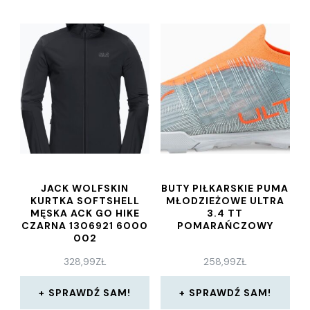
JACK WOLFSKIN
BUTY PIŁKARSKIE PUMA
KURTKA SOFTSHELL
MŁODZIEŻOWE ULTRA
MĘSKA ACK GO HIKE
3.4 TT
CZARNA 1306921 6000
POMARAŃCZOWY
002
328,99
ZŁ
258,99
ZŁ
SPRAWDŹ SAM!
SPRAWDŹ SAM!