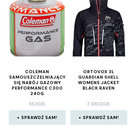
COLEMAN
ORTOVOX 3L
SAMOUSZCZELNIAJĄCY
GUARDIAN SHELL
SIĘ NABÓJ GAZOWY
WOMENS JACKET
PERFORMANCE C300
BLACK RAVEN
240G
33,00
ZŁ
2 330,00
ZŁ
SPRAWDŹ SAM!
SPRAWDŹ SAM!