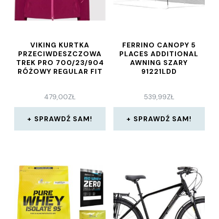
VIKING KURTKA
FERRINO CANOPY 5
PRZECIWDESZCZOWA
PLACES ADDITIONAL
TREK PRO 700/23/904
AWNING SZARY
RÓŻOWY REGULAR FIT
91221LDD
479,00
ZŁ
539,99
ZŁ
SPRAWDŹ SAM!
SPRAWDŹ SAM!