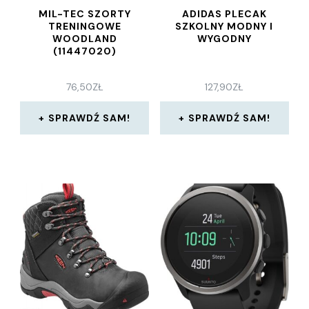
MIL-TEC SZORTY
ADIDAS PLECAK
TRENINGOWE
SZKOLNY MODNY I
WOODLAND
WYGODNY
(11447020)
76,50
ZŁ
127,90
ZŁ
SPRAWDŹ SAM!
SPRAWDŹ SAM!