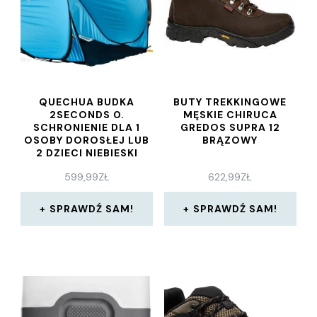
QUECHUA BUDKA
BUTY TREKKINGOWE
2SECONDS 0.
MĘSKIE CHIRUCA
SCHRONIENIE DLA 1
GREDOS SUPRA 12
OSOBY DOROSŁEJ LUB
BRĄZOWY
2 DZIECI NIEBIESKI
(8242945)
599,99
ZŁ
622,99
ZŁ
SPRAWDŹ SAM!
SPRAWDŹ SAM!