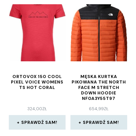
ORTOVOX 150 COOL
MĘSKA KURTKA
PIXEL VOICE WOMENS
PIKOWANA THE NORTH
TS HOT CORAL
FACE M STRETCH
DOWN HOODIE
NF0A3Y55T97
324,00
ZŁ
654,99
ZŁ
SPRAWDŹ SAM!
SPRAWDŹ SAM!