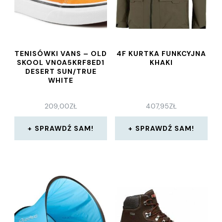
TENISÓWKI VANS – OLD
4F KURTKA FUNKCYJNA
SKOOL VN0A5KRF8ED1
KHAKI
DESERT SUN/TRUE
WHITE
209,00
ZŁ
407,95
ZŁ
SPRAWDŹ SAM!
SPRAWDŹ SAM!