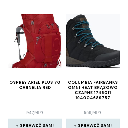
OSPREY ARIEL PLUS 70
COLUMBIA FAIRBANKS
CARNELIA RED
OMNI HEAT BRĄZOWO
CZARNE 1746011
194004689757
947,99
ZŁ
559,99
ZŁ
SPRAWDŹ SAM!
SPRAWDŹ SAM!