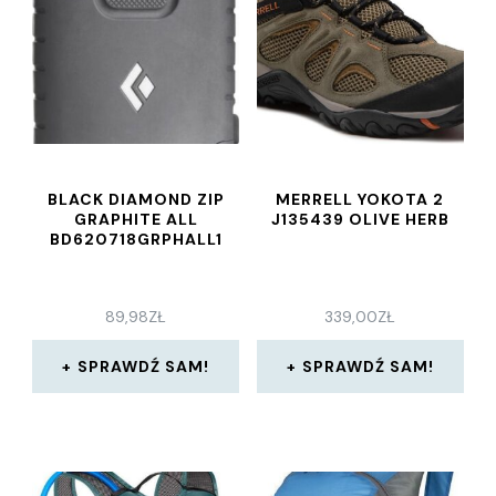
BLACK DIAMOND ZIP
MERRELL YOKOTA 2
GRAPHITE ALL
J135439 OLIVE HERB
BD620718GRPHALL1
89,98
ZŁ
339,00
ZŁ
SPRAWDŹ SAM!
SPRAWDŹ SAM!