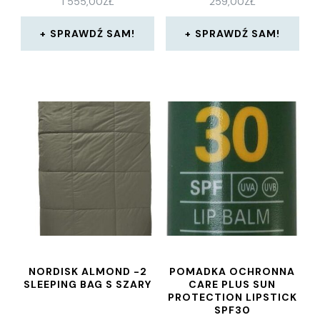
1 555,00
ZŁ
259,00
ZŁ
SPRAWDŹ SAM!
SPRAWDŹ SAM!
NORDISK ALMOND -2
POMADKA OCHRONNA
SLEEPING BAG S SZARY
CARE PLUS SUN
PROTECTION LIPSTICK
SPF30