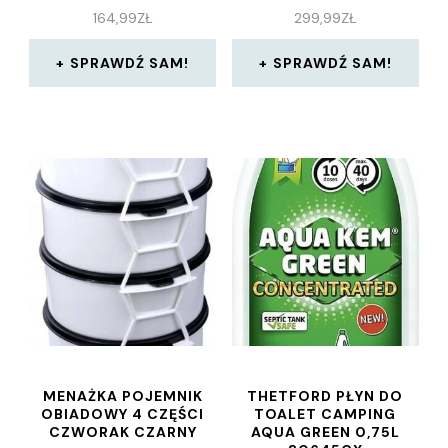
164,99
ZŁ
299,99
ZŁ
SPRAWDŹ SAM!
SPRAWDŹ SAM!
MENAŻKA POJEMNIK
THETFORD PŁYN DO
OBIADOWY 4 CZĘŚCI
TOALET CAMPING
CZWORAK CZARNY
AQUA GREEN 0,75L