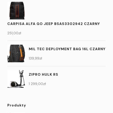
CARPISA ALFA GO JEEP BSA53302942 CZARNY
251,00
zł
MIL TEC DEPLOYMENT BAG 16L CZARNY
139,99
zł
ZIPRO HULK RS
1 299,00
zł
Produkty