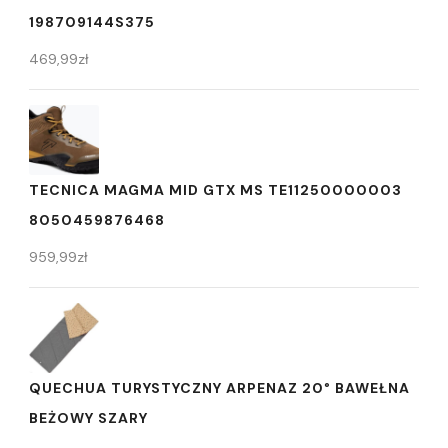
198709144S375
469,99
zł
TECNICA MAGMA MID GTX MS TE11250000003
8050459876468
959,99
zł
QUECHUA TURYSTYCZNY ARPENAZ 20° BAWEŁNA
BEŻOWY SZARY