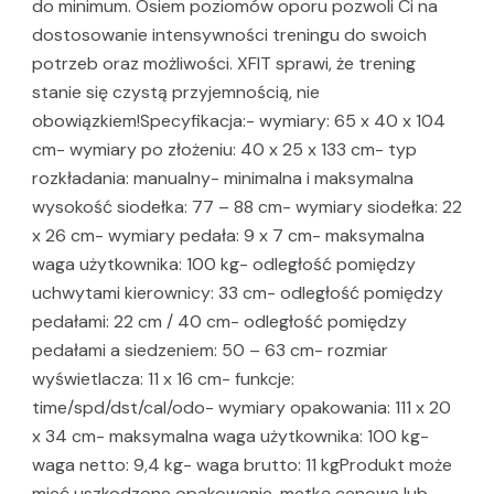
do minimum. Osiem poziomów oporu pozwoli Ci na
dostosowanie intensywności treningu do swoich
potrzeb oraz możliwości. XFIT sprawi, że trening
stanie się czystą przyjemnością, nie
obowiązkiem!Specyfikacja:- wymiary: 65 x 40 x 104
cm- wymiary po złożeniu: 40 x 25 x 133 cm- typ
rozkładania: manualny- minimalna i maksymalna
wysokość siodełka: 77 – 88 cm- wymiary siodełka: 22
x 26 cm- wymiary pedała: 9 x 7 cm- maksymalna
waga użytkownika: 100 kg- odległość pomiędzy
uchwytami kierownicy: 33 cm- odległość pomiędzy
pedałami: 22 cm / 40 cm- odległość pomiędzy
pedałami a siedzeniem: 50 – 63 cm- rozmiar
wyświetlacza: 11 x 16 cm- funkcje:
time/spd/dst/cal/odo- wymiary opakowania: 111 x 20
x 34 cm- maksymalna waga użytkownika: 100 kg-
waga netto: 9,4 kg- waga brutto: 11 kgProdukt może
mieć uszkodzone opakowanie, metkę cenową lub