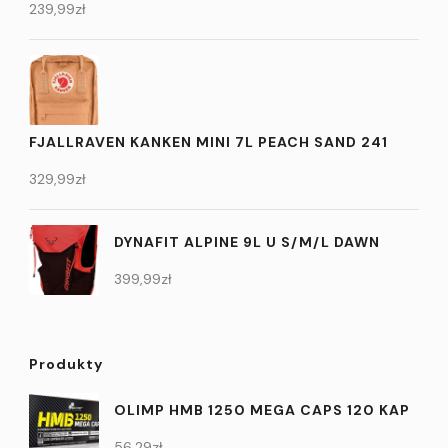
239,99
zł
FJALLRAVEN KANKEN MINI 7L PEACH SAND 241
329,99
zł
DYNAFIT ALPINE 9L U S/M/L DAWN
399,99
zł
Produkty
OLIMP HMB 1250 MEGA CAPS 120 KAP
56,29
zł