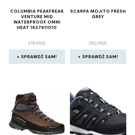
COLUMBIA PEAKFREAK
SCARPA MOJITO FRESH
VENTURE MID
GREY
WATERPROOF OMNI
HEAT 1627611010
379,99
ZŁ
350,39
ZŁ
SPRAWDŹ SAM!
SPRAWDŹ SAM!