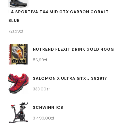
LA SPORTIVA TX4 MID GTX CARBON COBALT
BLUE
721,59
zł
NUTREND FLEXIT DRINK GOLD 400G
56,99
zł
SALOMON X ULTRA GTX J 392917
333,00
zł
SCHWINN IC8
3 499,00
zł