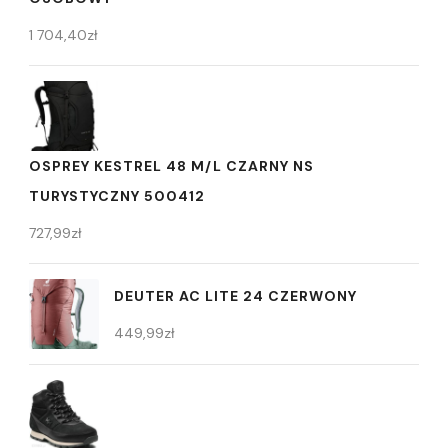
1 704,40
zł
OSPREY KESTREL 48 M/L CZARNY NS
TURYSTYCZNY 500412
727,99
zł
DEUTER AC LITE 24 CZERWONY
449,99
zł