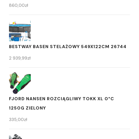
860,00
zł
BESTWAY BASEN STELAŻOWY 549X122CM 26744
2 939,99
zł
FJORD NANSEN ROZCIĄGLIWY TOKK XL 0°C
1250G ZIELONY
335,00
zł