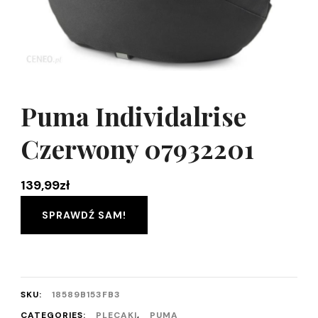
Puma Individalrise
Czerwony 07932201
139,99
zł
SPRAWDŹ SAM!
SKU:
18589B153FB3
CATEGORIES:
PLECAKI
,
PUMA