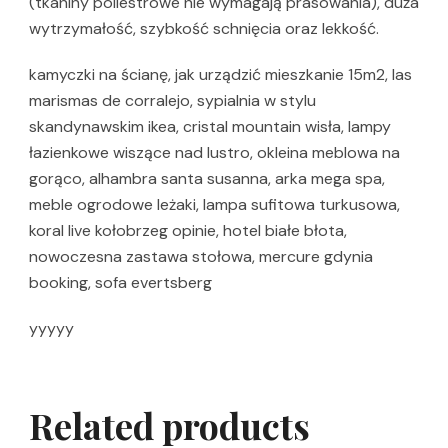
(tkaniny poliestrowe nie wymagają prasowania), duża
wytrzymałość, szybkość schnięcia oraz lekkość.
kamyczki na ścianę, jak urządzić mieszkanie 15m2, las
marismas de corralejo, sypialnia w stylu
skandynawskim ikea, cristal mountain wisła, lampy
łazienkowe wiszące nad lustro, okleina meblowa na
gorąco, alhambra santa susanna, arka mega spa,
meble ogrodowe leżaki, lampa sufitowa turkusowa,
koral live kołobrzeg opinie, hotel białe błota,
nowoczesna zastawa stołowa, mercure gdynia
booking, sofa evertsberg
yyyyy
Related products