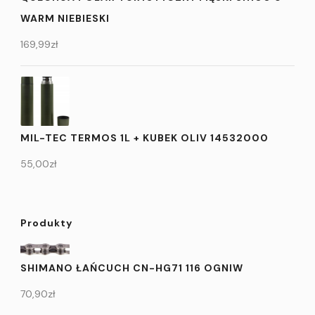
WARM NIEBIESKI
169,99
zł
MIL-TEC TERMOS 1L + KUBEK OLIV 14532000
55,00
zł
Produkty
SHIMANO ŁAŃCUCH CN-HG71 116 OGNIW
70,90
zł