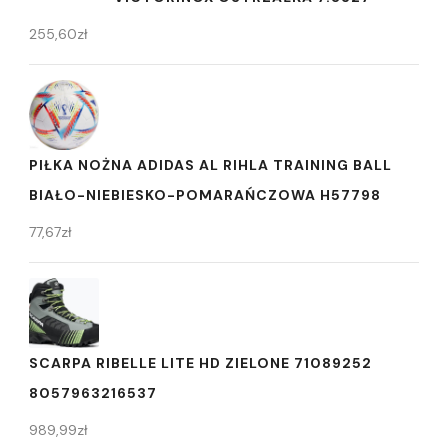
255,60
zł
PIŁKA NOŻNA ADIDAS AL RIHLA TRAINING BALL
BIAŁO-NIEBIESKO-POMARAŃCZOWA H57798
77,67
zł
SCARPA RIBELLE LITE HD ZIELONE 71089252
8057963216537
989,99
zł