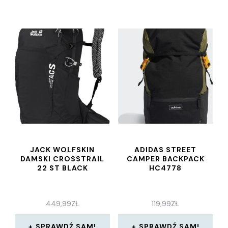
JACK WOLFSKIN
ADIDAS STREET
DAMSKI CROSSTRAIL
CAMPER BACKPACK
22 ST BLACK
HC4778
449,99
ZŁ
119,99
ZŁ
SPRAWDŹ SAM!
SPRAWDŹ SAM!