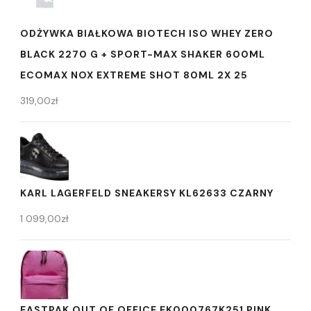
ODŻYWKA BIAŁKOWA BIOTECH ISO WHEY ZERO
BLACK 2270 G + SPORT-MAX SHAKER 600ML
ECOMAX NOX EXTREME SHOT 80ML 2X 25
319,00
zł
KARL LAGERFELD SNEAKERSY KL62633 CZARNY
1 099,00
zł
EASTPAK OUT OF OFFICE EK000767K251 PINK