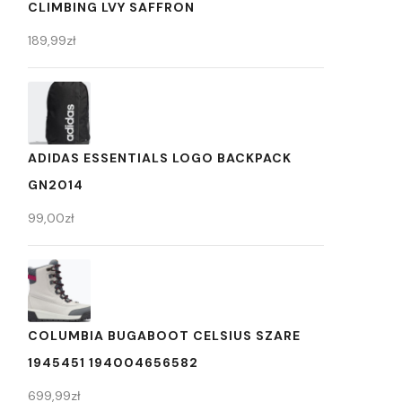
CLIMBING LVY SAFFRON
189,99
zł
ADIDAS ESSENTIALS LOGO BACKPACK
GN2014
99,00
zł
COLUMBIA BUGABOOT CELSIUS SZARE
1945451 194004656582
699,99
zł