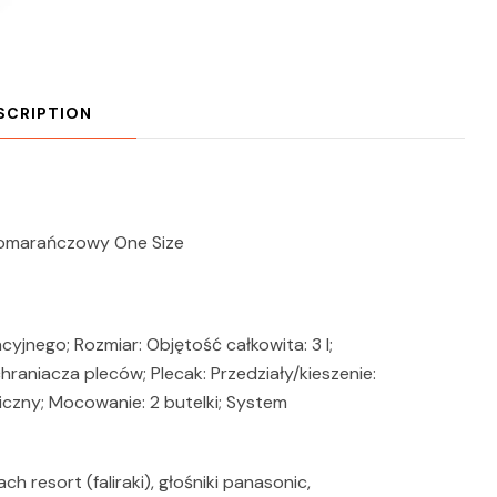
SCRIPTION
Pomarańczowy One Size
yjnego; Rozmiar: Objętość całkowita: 3 l;
hraniacza pleców; Plecak: Przedziały/kieszenie:
czny; Mocowanie: 2 butelki; System
ch resort (faliraki), głośniki panasonic,