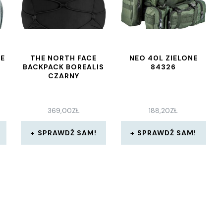
SE
THE NORTH FACE
NEO 40L ZIELONE
BACKPACK BOREALIS
84326
CZARNY
369,00
ZŁ
188,20
ZŁ
SPRAWDŹ SAM!
SPRAWDŹ SAM!