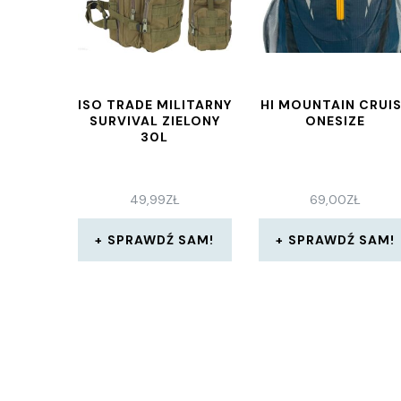
ISO TRADE MILITARNY
HI MOUNTAIN CRUI
SURVIVAL ZIELONY
ONESIZE
30L
49,99
ZŁ
69,00
ZŁ
SPRAWDŹ SAM!
SPRAWDŹ SAM!