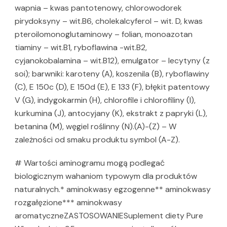
wapnia – kwas pantotenowy, chlorowodorek
pirydoksyny – wit.B6, cholekalcyferol – wit. D, kwas
pteroilomonoglutaminowy – folian, monoazotan
tiaminy – wit.B1, ryboflawina -wit.B2,
cyjanokobalamina – wit.B12), emulgator – lecytyny (z
soi); barwniki: karoteny (A), koszenila (B), ryboflawiny
(C), E 150c (D), E 150d (E), E 133 (F), błękit patentowy
V (G), indygokarmin (H), chlorofile i chlorofiliny (I),
kurkumina (J), antocyjany (K), ekstrakt z papryki (L),
betanina (M), węgiel roślinny (N).(A)-(Z) – W
zależności od smaku produktu symbol (A-Z).
# Wartości aminogramu mogą podlegać
biologicznym wahaniom typowym dla produktów
naturalnych.* aminokwasy egzogenne** aminokwasy
rozgałęzione*** aminokwasy
aromatyczneZASTOSOWANIESuplement diety Pure