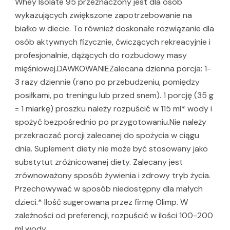
Whey Isolate 95 przeznaczony jest dla osób
wykazujących zwiększone zapotrzebowanie na
białko w diecie. To również doskonałe rozwiązanie dla
osób aktywnych fizycznie, ćwiczących rekreacyjnie i
profesjonalnie, dążących do rozbudowy masy
mięśniowej.DAWKOWANIEZalecana dzienna porcja: 1-
3 razy dziennie (rano po przebudzeniu, pomiędzy
posiłkami, po treningu lub przed snem). 1 porcję (35 g
= 1 miarkę) proszku należy rozpuścić w 115 ml* wody i
spożyć bezpośrednio po przygotowaniu.Nie należy
przekraczać porcji zalecanej do spożycia w ciągu
dnia. Suplement diety nie może być stosowany jako
substytut zróżnicowanej diety. Zalecany jest
zrównoważony sposób żywienia i zdrowy tryb życia.
Przechowywać w sposób niedostępny dla małych
dzieci.* Ilość sugerowana przez firmę Olimp. W
zależności od preferencji, rozpuścić w ilości 100-200
ml wody.