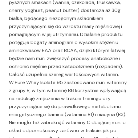
pysznych smakach (wanilia, czekolada, truskawka,
cherry yoghurt, peanut butter) dostarcza aż 30g
białka, będącego niezbędnym składnikiem
przyczyniającym się do wzrostu masy mięśniowej i
pomagającym w jej utrzymaniu. Działanie produktu
potęguje bogaty aminogram o wysokim stężeniu
aminokwasów EAA oraz BCAA, dzięki którym łatwiej
będzie nam m.in. zwiększyć procesy anaboliczne i
ochronić mięśnie przed katabolizmem (rozpadem).
Całość uzupełnia szereg wartościowych witamin.
W Pure Whey Isolate 95 zastosowano m.in. witaminy
z grupy B, w tym witaminę B6 korzystnie wpływającą
na redukcję zmęczenia w trakcie treningu czy
przyczyniające się do prawidłowego metabolizmu
energetycznego tiamina (witamina B1) i niacyna (B3).
Nie mogło też zabraknąć witaminy C dbającej m.in. o
układ odpornościowy zarówno w trakcie, jak po