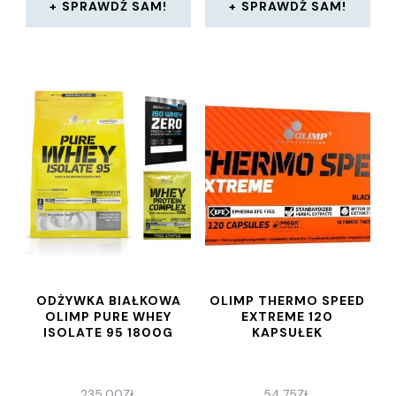
SPRAWDŹ SAM!
SPRAWDŹ SAM!
ODŻYWKA BIAŁKOWA
OLIMP THERMO SPEED
OLIMP PURE WHEY
EXTREME 120
ISOLATE 95 1800G
KAPSUŁEK
235,00
ZŁ
54,75
ZŁ