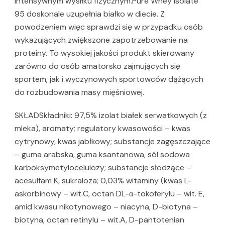
intensywnym wysiłku fizycznym.Pure Whey Isolate
95 doskonale uzupełnia białko w diecie. Z
powodzeniem więc sprawdzi się w przypadku osób
wykazujących zwiększone zapotrzebowanie na
proteiny. To wysokiej jakości produkt skierowany
zarówno do osób amatorsko zajmujących się
sportem, jak i wyczynowych sportowców dążących
do rozbudowania masy mięśniowej.
SKŁADSkładniki: 97,5% izolat białek serwatkowych (z
mleka), aromaty; regulatory kwasowości – kwas
cytrynowy, kwas jabłkowy; substancje zagęszczające
– guma arabska, guma ksantanowa, sól sodowa
karboksymetylocelulozy; substancje słodzące –
acesulfam K, sukraloza; 0,03% witaminy (kwas L-
askorbinowy – wit.C, octan DL-α-tokoferylu – wit. E,
amid kwasu nikotynowego – niacyna, D-biotyna –
biotyna, octan retinylu – wit.A, D-pantotenian