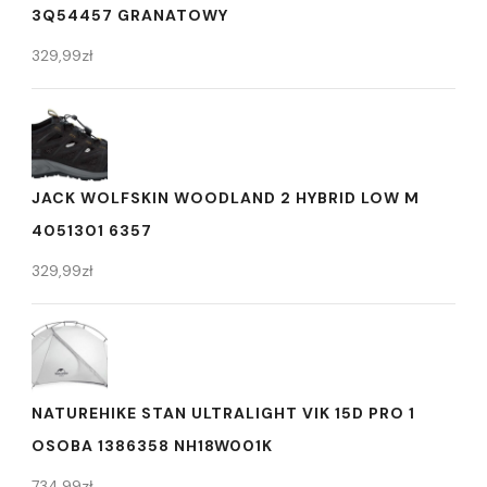
3Q54457 GRANATOWY
329,99
zł
JACK WOLFSKIN WOODLAND 2 HYBRID LOW M
4051301 6357
329,99
zł
NATUREHIKE STAN ULTRALIGHT VIK 15D PRO 1
OSOBA 1386358 NH18W001K
734,99
zł