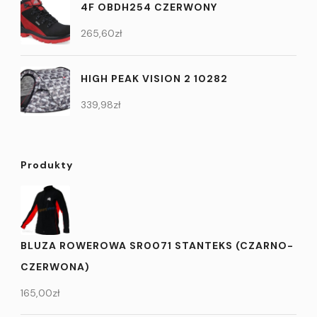
4F OBDH254 CZERWONY
265,60
zł
HIGH PEAK VISION 2 10282
339,98
zł
Produkty
BLUZA ROWEROWA SR0071 STANTEKS (CZARNO-
CZERWONA)
165,00
zł