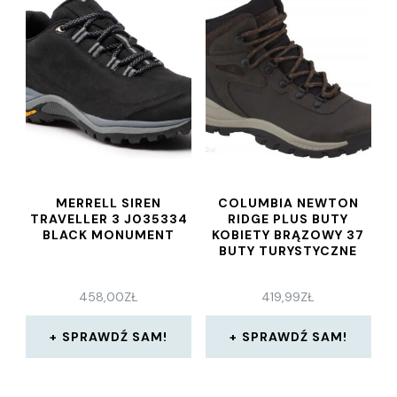
MERRELL SIREN
COLUMBIA NEWTON
TRAVELLER 3 J035334
RIDGE PLUS BUTY
BLACK MONUMENT
KOBIETY BRĄZOWY 37
BUTY TURYSTYCZNE
458,00
ZŁ
419,99
ZŁ
SPRAWDŹ SAM!
SPRAWDŹ SAM!