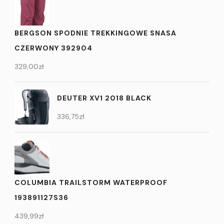
BERGSON SPODNIE TREKKINGOWE SNASA
CZERWONY 392904
329,00
zł
DEUTER XV1 2018 BLACK
336,75
zł
COLUMBIA TRAILSTORM WATERPROOF
193891127S36
439,99
zł