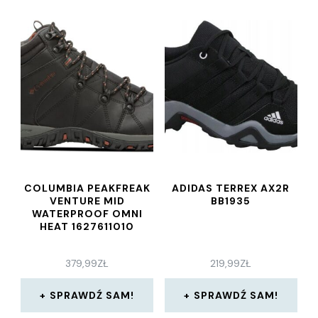
COLUMBIA PEAKFREAK
ADIDAS TERREX AX2R
VENTURE MID
BB1935
WATERPROOF OMNI
HEAT 1627611010
379,99
ZŁ
219,99
ZŁ
SPRAWDŹ SAM!
SPRAWDŹ SAM!