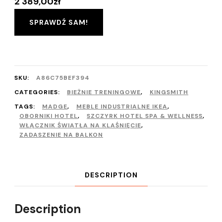
2 389,00
zł
SPRAWDŹ SAM!
SKU:
A86C75BEF394
CATEGORIES:
BIEŻNIE TRENINGOWE
,
KINGSMITH
TAGS:
MADGE
,
MEBLE INDUSTRIALNE IKEA
,
OBORNIKI HOTEL
,
SZCZYRK HOTEL SPA & WELLNESS
,
WŁĄCZNIK ŚWIATŁA NA KLAŚNIĘCIE
,
ZADASZENIE NA BALKON
DESCRIPTION
Description