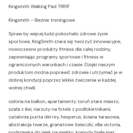
Kingsmith Walking Pad TRR1F
Kingsmith – Bieżnie treningowe
Spraw by więcej ludzi pokochało zdrowe życie
sportowe, KingSmith stara się tworzyć innowacyjne,
nowoczesne produkty fitness dla całej rodziny,
zapewniając programy sportowe i fitness w
ograniczonych warunkach i czasie. Dzięki naszym
produktom można poprawić zdrowie i utrzymać je w
dobrej kondycji poprzez lekkie ćwiczenia w każdej
wolnej chwili.
osłona na balkon, apartamenty toruń stare miasto,
szafa z ikei, narzuty na fotele z podłokietnikami,
catalonia punta del rey, hesperus, ściana tarasowa,
abstrakcja twarze, granatowe świeczki, villa victoria,
podstawka do jajek na miękko, komody białe mat,