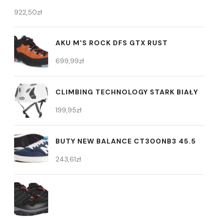
922,50
zł
AKU M'S ROCK DFS GTX RUST
699,99
zł
CLIMBING TECHNOLOGY STARK BIAŁY
199,95
zł
BUTY NEW BALANCE CT300NB3 45.5
243,61
zł