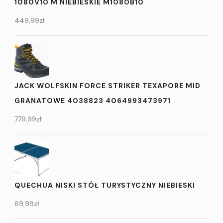
1080V10 M NIEBIESKIE M1080B10
449,99
zł
JACK WOLFSKIN FORCE STRIKER TEXAPORE MID
GRANATOWE 4038823 4064993473971
779,99
zł
QUECHUA NISKI STÓŁ TURYSTYCZNY NIEBIESKI
69,99
zł