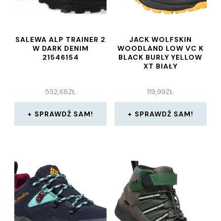
SALEWA ALP TRAINER 2
JACK WOLFSKIN
W DARK DENIM
WOODLAND LOW VC K
21546154
BLACK BURLY YELLOW
XT BIAŁY
552,68
ZŁ
119,99
ZŁ
SPRAWDŹ SAM!
SPRAWDŹ SAM!