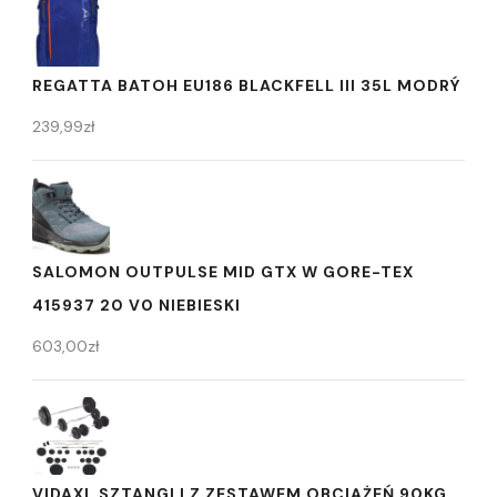
REGATTA BATOH EU186 BLACKFELL III 35L MODRÝ
239,99
zł
SALOMON OUTPULSE MID GTX W GORE-TEX
415937 20 V0 NIEBIESKI
603,00
zł
VIDAXL SZTANGI I Z ZESTAWEM OBCIĄŻEŃ 90KG