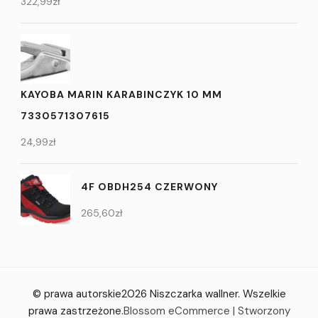
322,99
zł
KAYOBA MARIN KARABINCZYK 10 MM
7330571307615
24,99
zł
4F OBDH254 CZERWONY
265,60
zł
© prawa autorskie2026
Niszczarka wallner
. Wszelkie
prawa zastrzeżone.
Blossom eCommerce | Stworzony