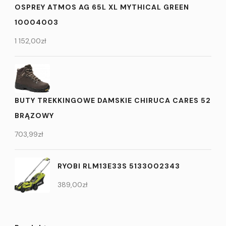
OSPREY ATMOS AG 65L XL MYTHICAL GREEN
10004003
1 152,00
zł
BUTY TREKKINGOWE DAMSKIE CHIRUCA CARES 52
BRĄZOWY
703,99
zł
RYOBI RLM13E33S 5133002343
389,00
zł