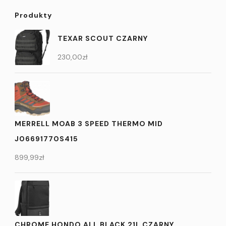
Produkty
TEXAR SCOUT CZARNY
230,00
zł
MERRELL MOAB 3 SPEED THERMO MID
J06691770S415
899,99
zł
CHROME HONDO ALL BLACK 21L CZARNY