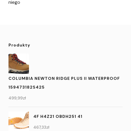
niego
Produkty
COLUMBIA NEWTON RIDGE PLUS II WATERPROOF
159473182S425
499,99
zł
4F H4Z21 OBDH251 41
467,33
zł