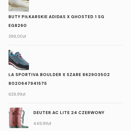
BUTY PIŁKARSKIE ADIDAS X GHOSTED.1 SG
EG8260
399,00
zł
LA SPORTIVA BOULDER X SZARE 862903502
8020647941575
629,99
zł
DEUTER AC LITE 24 CZERWONY
449,99
zł