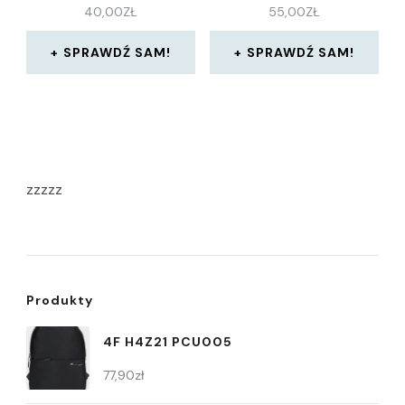
40,00
ZŁ
55,00
ZŁ
SPRAWDŹ SAM!
SPRAWDŹ SAM!
zzzzz
Produkty
4F H4Z21 PCU005
77,90
zł