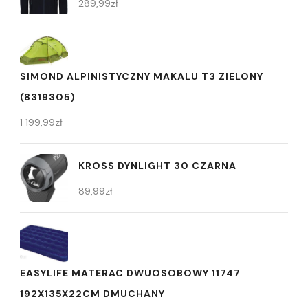
289,99
zł
SIMOND ALPINISTYCZNY MAKALU T3 ZIELONY
(8319305)
1 199,99
zł
KROSS DYNLIGHT 30 CZARNA
89,99
zł
EASYLIFE MATERAC DWUOSOBOWY 11747
192X135X22CM DMUCHANY