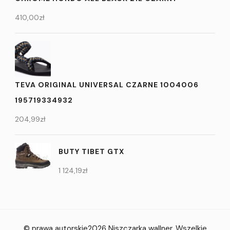
410,00
zł
TEVA ORIGINAL UNIVERSAL CZARNE 1004006
195719334932
204,99
zł
BUTY TIBET GTX
1 124,19
zł
© prawa autorskie2026
Niszczarka wallner
. Wszelkie