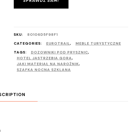
SPRAWDŹ SAM!
SKU:
80106D5F98F1
CATEGORIES:
EUROTRAIL
,
MEBLE TURYSTYCZNE
TAGS:
DOZOWNIKI POD PRYSZNIC
,
HOTEL JASTRZEBIA GORA
,
JAKI MATERIAŁ NA NAROŻNIK
,
SZAFKA NOCNA SZKLANA
SCRIPTION
h