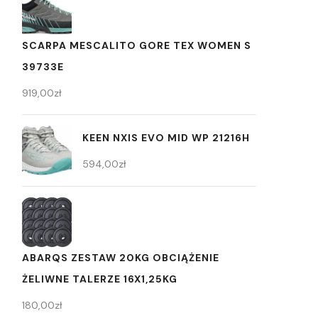
SCARPA MESCALITO GORE TEX WOMEN S
39733E
919,00
zł
KEEN NXIS EVO MID WP 21216H
594,00
zł
ABARQS ZESTAW 20KG OBCIĄŻENIE
ŻELIWNE TALERZE 16X1,25KG
180,00
zł