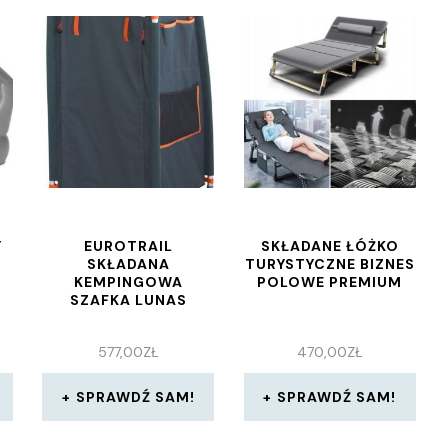
Y
EUROTRAIL
SKŁADANE ŁÓŻKO
E
SKŁADANA
TURYSTYCZNE BIZNES
KEMPINGOWA
POLOWE PREMIUM
SZAFKA LUNAS
577,00
ZŁ
470,00
ZŁ
SPRAWDŹ SAM!
SPRAWDŹ SAM!