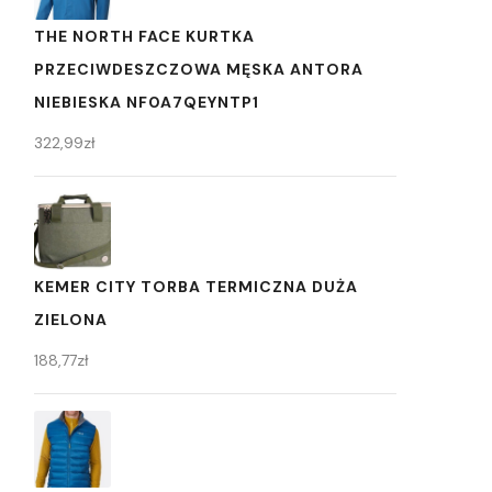
THE NORTH FACE KURTKA
PRZECIWDESZCZOWA MĘSKA ANTORA
NIEBIESKA NF0A7QEYNTP1
322,99
zł
KEMER CITY TORBA TERMICZNA DUŻA
ZIELONA
188,77
zł