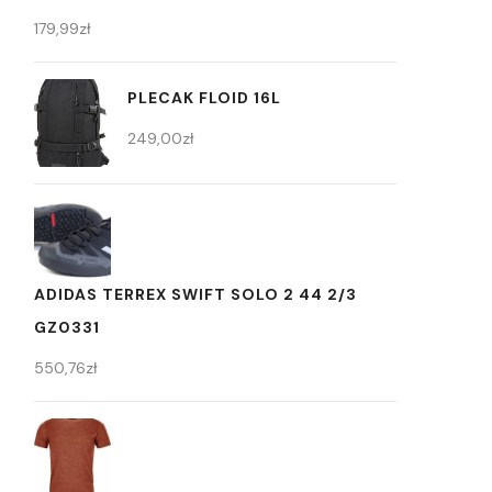
179,99
zł
PLECAK FLOID 16L
249,00
zł
ADIDAS TERREX SWIFT SOLO 2 44 2/3
GZ0331
550,76
zł