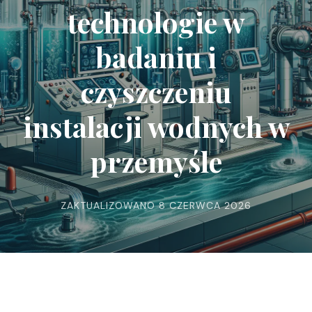
technologie w
badaniu i
czyszczeniu
instalacji wodnych w
przemyśle
ZAKTUALIZOWANO
8 CZERWCA 2026