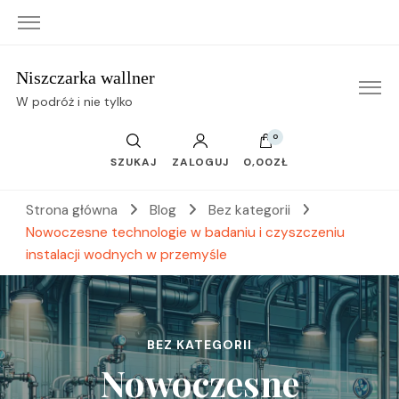
Niszczarka wallner
W podróż i nie tylko
0
SZUKAJ
ZALOGUJ
0,00ZŁ
Strona główna
Blog
Bez kategorii
Nowoczesne technologie w badaniu i czyszczeniu
instalacji wodnych w przemyśle
BEZ KATEGORII
Nowoczesne