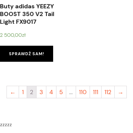
Buty adidas YEEZY
BOOST 350 V2 Tail
Light FX9017
2 500,00
zł
SPRAWDŹ SAM!
←
1
2
3
4
5
…
110
111
112
→
zzzzz