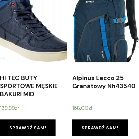
HI TEC BUTY
Alpinus Lecco 25
SPORTOWE MĘSKIE
Granatowy Nh43540
BAKURI MID
5902786131464
139,99
zł
168,00
zł
SPRAWDŹ SAM!
SPRAWDŹ SAM!