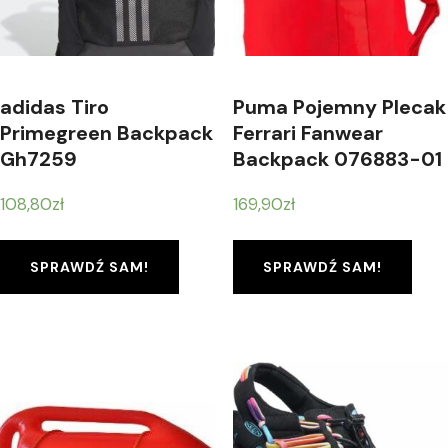
adidas Tiro
Puma Pojemny Plecak
Primegreen Backpack
Ferrari Fanwear
Gh7259
Backpack 076883-01
108,80
zł
169,90
zł
SPRAWDŹ SAM!
SPRAWDŹ SAM!