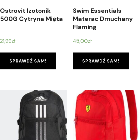
Ostrovit Izotonik
Swim Essentials
500G Cytryna Mięta
Materac Dmuchany
Flaming
21,99
zł
45,00
zł
SPRAWDŹ SAM!
SPRAWDŹ SAM!