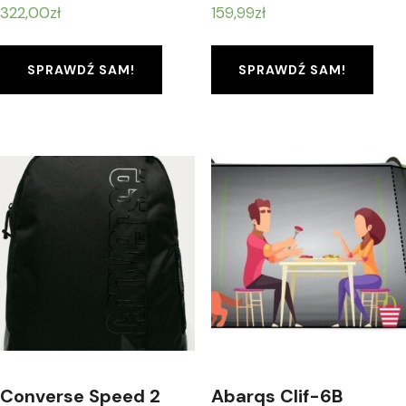
322,00
zł
159,99
zł
SPRAWDŹ SAM!
SPRAWDŹ SAM!
Converse Speed 2
Abarqs Clif-6B