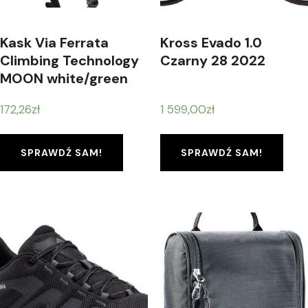
Kask Via Ferrata
Kross Evado 1.0
Climbing Technology
Czarny 28 2022
MOON white/green
172,26
zł
1 599,00
zł
SPRAWDŹ SAM!
SPRAWDŹ SAM!