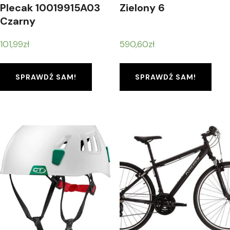
Plecak 10019915A03
Zielony 6
Czarny
101,99
zł
590,60
zł
SPRAWDŹ SAM!
SPRAWDŹ SAM!