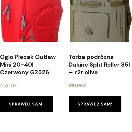
Ogio Plecak Outlaw
Torba podróżna
Mini 20-40l
Dakine Split Roller 85l
Czerwony G2526
– r2r olive
45,00
zł
199,99
zł
SPRAWDŹ SAM!
SPRAWDŹ SAM!