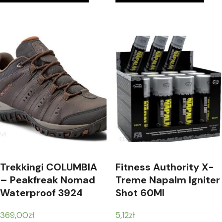
Trekkingi COLUMBIA
Fitness Authority X-
– Peakfreak Nomad
Treme Napalm Igniter
Waterproof 3924
Shot 60Ml
Cordovan/Cinnamon
369,00
zł
5,12
zł
231