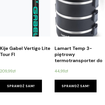
Kije Gabel Vertigo Lite
Lamart Temp 3-
Tour Fl
piętrowy
termotransporter do
żywności (LT6023)
209,99
zł
44,99
zł
SPRAWDŹ SAM!
SPRAWDŹ SAM!