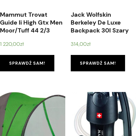
Mammut Trovat
Jack Wolfskin
Guide Ii High Gtx Men
Berkeley De Luxe
Moor/Tuff 44 2/3
Backpack 30l Szary
1 220,00
zł
314,00
zł
SPRAWDŹ SAM!
SPRAWDŹ SAM!