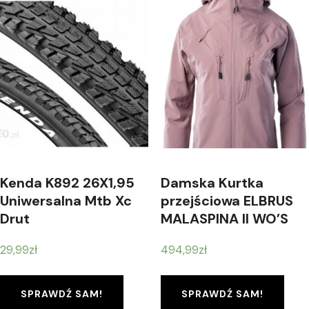
Kenda K892 26X1,95
Damska Kurtka
Uniwersalna Mtb Xc
przejściowa ELBRUS
Drut
MALASPINA II WO’S
M000149974
29,99
zł
494,99
zł
SPRAWDŹ SAM!
SPRAWDŹ SAM!