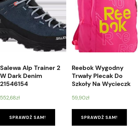
Salewa Alp Trainer 2
Reebok Wygodny
W Dark Denim
Trwały Plecak Do
21546154
Szkoły Na Wycieczk
552,68
zł
59,90
zł
SPRAWDŹ SAM!
SPRAWDŹ SAM!