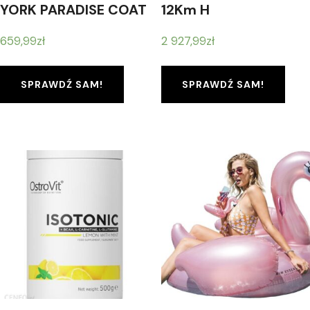
YORK PARADISE COAT
12Km H
W 1111244-6168
659,99
zł
2 927,99
zł
SPRAWDŹ SAM!
SPRAWDŹ SAM!