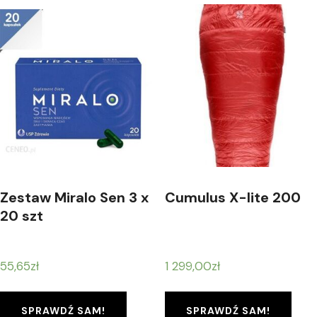
Zestaw Miralo Sen 3 x
Cumulus X-lite 200
20 szt
55,65
zł
1 299,00
zł
SPRAWDŹ SAM!
SPRAWDŹ SAM!